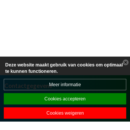
Deze website maakt gebruik van cookies om optimaal
te kunnen functioneren.
Meer informatie
Contactgegevens
Stokkumerweg 40
Cookies accepteren
7475 MV Markelo
0547-363309
Cookies weigeren
directie.obsstokkum@opohvt.nl
Onze collega-scholen